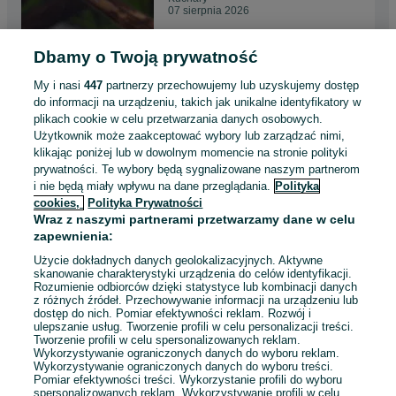
07 sierpnia 2026
Dbamy o Twoją prywatność
Prystelka barwna (Pristella
maxillaris) WYSYŁKA
My i nasi
447
partnerzy przechowujemy lub uzyskujemy dostęp
AKWAWIN
4 zł
do informacji na urządzeniu, takich jak unikalne identyfikatory w
plikach cookie w celu przetwarzania danych osobowych.
Użytkownik może zaakceptować wybory lub zarządzać nimi,
Kuchary
klikając poniżej lub w dowolnym momencie na stronie polityki
07 sierpnia 2026
prywatności. Te wybory będą sygnalizowane naszym partnerom
i nie będą miały wpływu na dane przeglądania.
Polityka
cookies,
Polityka Prywatności
Fantom czerwony / Barwieniec
Wraz z naszymi partnerami przetwarzamy dane w celu
czerwony (Hyphessobrycon
zapewnienia:
sweglesi) WYSYŁKA
5 zł
AKWAWIN
Użycie dokładnych danych geolokalizacyjnych. Aktywne
skanowanie charakterystyki urządzenia do celów identyfikacji.
Rozumienie odbiorców dzięki statystyce lub kombinacji danych
Kuchary
z różnych źródeł. Przechowywanie informacji na urządzeniu lub
Odświeżono dnia 07 sierpnia 2026
dostęp do nich. Pomiar efektywności reklam. Rozwój i
ulepszanie usług. Tworzenie profili w celu personalizacji treści.
Tworzenie profili w celu spersonalizowanych reklam.
Wykorzystywanie ograniczonych danych do wyboru reklam.
Wykorzystywanie ograniczonych danych do wyboru treści.
Pomiar efektywności treści. Wykorzystanie profili do wyboru
1
2
3
...
15
spersonalizowanych reklam. Wykorzystywanie profili w celu