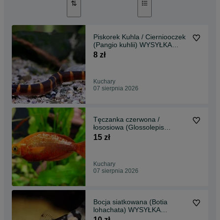
Piskorek Kuhla / Cierniooczek
(Pangio kuhlii) WYSYŁKA
AKWAWIN
8 zł
Kuchary
07 sierpnia 2026
Tęczanka czerwona /
łososiowa (Glossolepis
incisus) WYSYŁKA AKWAWIN
15 zł
Kuchary
07 sierpnia 2026
Bocja siatkowana (Botia
lohachata) WYSYŁKA
AKWAWIN
10 zł