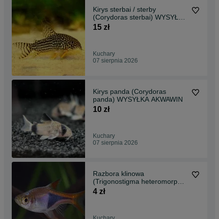
Kirys sterbai / sterby
(Corydoras sterbai) WYSYŁKA
AKWAWIN
15 zł
Kuchary
07 sierpnia 2026
Kirys panda (Corydoras
panda) WYSYŁKA AKWAWIN
10 zł
Kuchary
07 sierpnia 2026
Razbora klinowa
(Trigonostigma heteromorpha)
WYSYŁKA AKWAWIN
4 zł
Kuchary