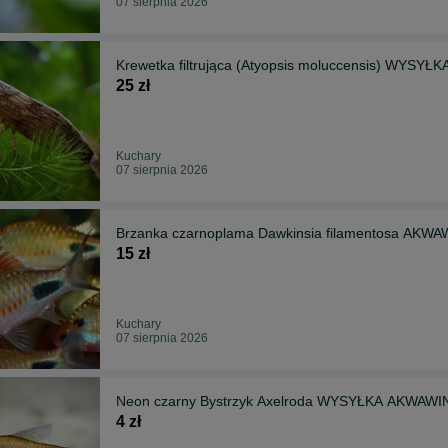
07 sierpnia 2026
Krewetka filtrująca (Atyopsis moluccensis) WYSY
25 zł
Kuchary
07 sierpnia 2026
Brzanka czarnoplama Dawkinsia filamentosa AK
15 zł
Kuchary
07 sierpnia 2026
Neon czarny Bystrzyk Axelroda WYSYŁKA AKWAWI
4 zł