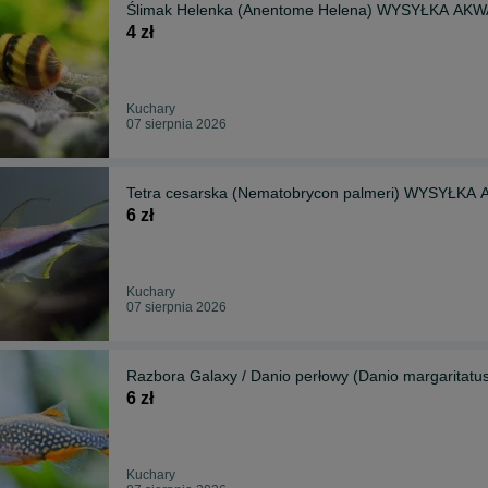
Ślimak Helenka (Anentome Helena) WYSYŁKA AK
4 zł
Kuchary
07 sierpnia 2026
Tetra cesarska (Nematobrycon palmeri) WYSYŁKA
6 zł
Kuchary
07 sierpnia 2026
Razbora Galaxy / Danio perłowy (Danio margarit
6 zł
Kuchary