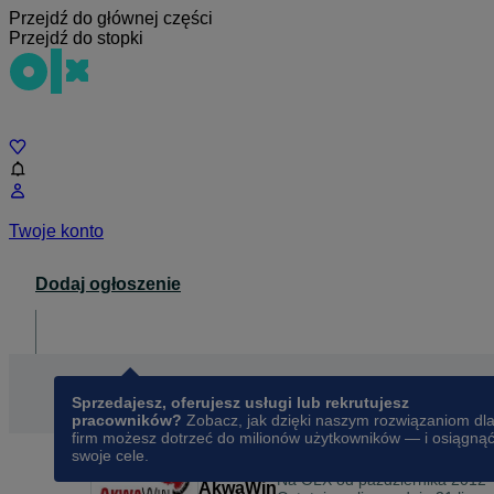
Przejdź do głównej części
Przejdź do stopki
Czat
Twoje konto
Dodaj ogłoszenie
Dla biznesu
opens in a new tab
Sprzedajesz, oferujesz usługi lub rekrutujesz
pracowników?
Zobacz, jak dzięki naszym rozwiązaniom dl
firm możesz dotrzeć do milionów użytkowników — i osiągną
swoje cele.
Na OLX od
października 2012
AkwaWin