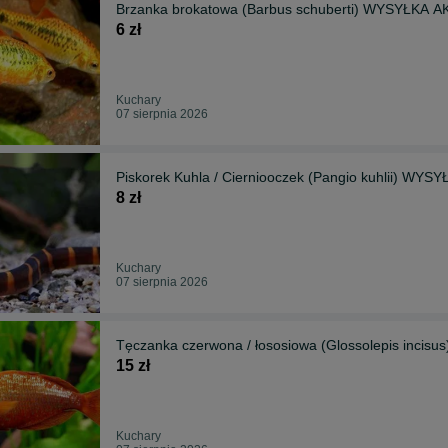
Brzanka brokatowa (Barbus schuberti) WYSYŁKA 
6 zł
Kuchary
07 sierpnia 2026
Piskorek Kuhla / Cierniooczek (Pangio kuhlii) WY
8 zł
Kuchary
07 sierpnia 2026
Tęczanka czerwona / łososiowa (Glossolepis inc
15 zł
Kuchary