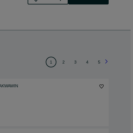
1
2
3
4
5
A AKWAWIN