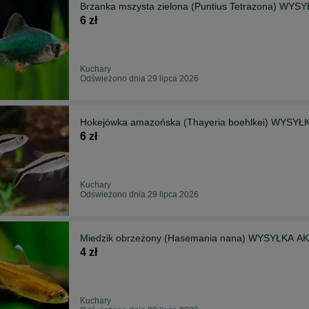
Brzanka mszysta zielona (Puntius Tetrazona) WY
6 zł
Kuchary
Odświeżono dnia 29 lipca 2026
Hokejówka amazońska (Thayeria boehlkei) WYSY
6 zł
Kuchary
Odświeżono dnia 29 lipca 2026
Miedzik obrzeżony (Hasemania nana) WYSYŁKA 
4 zł
Kuchary