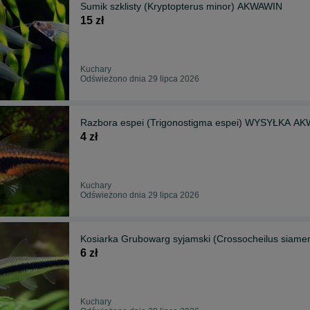
Sumik szklisty (Kryptopterus minor) AKWAWIN
15 zł
Kuchary
Odświeżono dnia 29 lipca 2026
Razbora espei (Trigonostigma espei) WYSYŁKA A
4 zł
Kuchary
Odświeżono dnia 29 lipca 2026
Kosiarka Grubowarg syjamski (Crossocheilus sia
6 zł
Kuchary