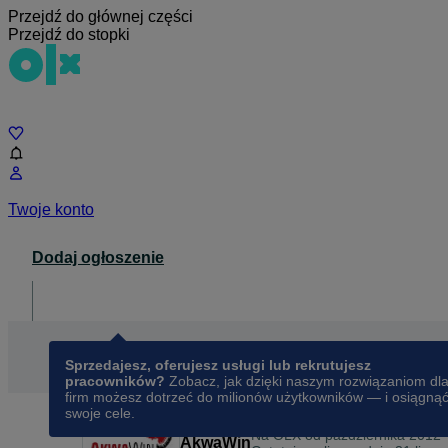
Przejdź do głównej części
Przejdź do stopki
Czat
Twoje konto
Dodaj ogłoszenie
Dla biznesu
opens in a new tab
Sprzedajesz, oferujesz usługi lub rekrutujesz
pracowników?
Zobacz, jak dzięki naszym rozwiązaniom dl
firm możesz dotrzeć do milionów użytkowników — i osiągną
swoje cele.
Na OLX od
października 2012
AkwaWin