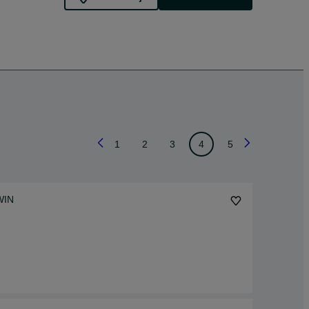
1
2
3
4
5
WIN