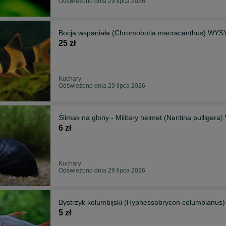
Odświeżono dnia 29 lipca 2026
Bocja wspaniała (Chromobotia macracanthus) W
25 zł
Kuchary
Odświeżono dnia 29 lipca 2026
Ślimak na glony - Military helmet (Neritina pulli
6 zł
Kuchary
Odświeżono dnia 29 lipca 2026
Bystrzyk kolumbijski (Hyphessobrycon columbian
5 zł