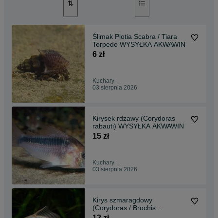
Ślimak Plotia Scabra / Tiara
Torpedo WYSYŁKA AKWAWIN
6 zł
Kuchary
03 sierpnia 2026
Kirysek rdzawy (Corydoras
rabauti) WYSYŁKA AKWAWIN
15 zł
Kuchary
03 sierpnia 2026
Kirys szmaragdowy
(Corydoras / Brochis
splendens) WYSYŁKA
12 zł