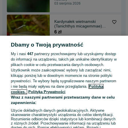
03 sierpnia 2026
Kardynałek wietnamski
(Tanichthys micagemmae)
WYSYŁKA AKWAWIN
6 zł
Dbamy o Twoją prywatność
Kuchary
03 sierpnia 2026
My i nasi
447
partnerzy przechowujemy lub uzyskujemy dostęp
do informacji na urządzeniu, takich jak unikalne identyfikatory w
plikach cookie w celu przetwarzania danych osobowych.
Zwinnik latarnik
Użytkownik może zaakceptować wybory lub zarządzać nimi,
(Hemigrammus ocellifer)
klikając poniżej lub w dowolnym momencie na stronie polityki
WYSYŁKA AKWAWIN
5 zł
prywatności. Te wybory będą sygnalizowane naszym partnerom
i nie będą miały wpływu na dane przeglądania.
Polityka
cookies,
Polityka Prywatności
Kuchary
Wraz z naszymi partnerami przetwarzamy dane w celu
03 sierpnia 2026
zapewnienia:
Użycie dokładnych danych geolokalizacyjnych. Aktywne
skanowanie charakterystyki urządzenia do celów identyfikacji.
Rozumienie odbiorców dzięki statystyce lub kombinacji danych
1
...
5
...
15
z różnych źródeł. Przechowywanie informacji na urządzeniu lub
dostęp do nich. Pomiar efektywności reklam. Rozwój i