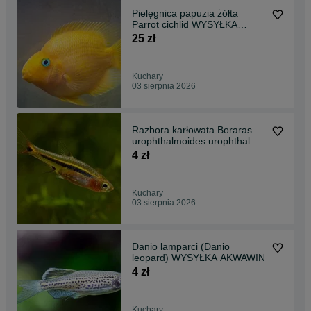
Pielęgnica papuzia żółta
Parrot cichlid WYSYŁKA
AKWAWIN młode w trakcie
25 zł
przebarwiania się
Kuchary
03 sierpnia 2026
Razbora karłowata Boraras
urophthalmoides urophthalma
WYSYŁKA AKWAWIN
4 zł
Kuchary
03 sierpnia 2026
Danio lamparci (Danio
leopard) WYSYŁKA AKWAWIN
4 zł
Kuchary