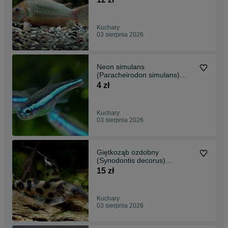
AKWAWIN
Kuchary
03 sierpnia 2026
Neon simulans
(Paracheirodon simulans)
WYSYŁKA AKWAWIN
4 zł
Kuchary
03 sierpnia 2026
Giętkoząb ozdobny
(Synodontis decorus)
WYSYŁKA AKWAWIN
15 zł
Kuchary
03 sierpnia 2026